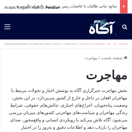
طالبان در هرات؛بازداشت زنان و مطالبه تا ۲۰ هزار افغانی برای آزادی
Arabic
English
Pashto
Persian
برای جستجو
لی
گفت‌وگوی محرمانه لندن و طالبان بر سر اخراج
مرگ در مسیر اروپا؛ کارمند پیشین کمیسیون حقوق
بازداشت نزدیک به ۲۰ هزار پناهجوی افغان در ترکیه؛
بشر در راه فرار از افغانستان جان باخت
افغان‌ها در صدر فهرست مهاجران بدون مدرک
پناه‌جویان؛ تغییر نرم در سیاست مهاجرت بریتانیا؟
صفحه نخست
/
مهاجرت
مهاجرت
بخش مهاجرت خبرگزاری آگاه به پوشش اخبار و تحولات مرتبط با
مهاجران افغان در داخل و خارج از کشور می‌پردازد. در این بخش،
وضعیت پناه‌جویان، اخراج‌های اجباری، چالش‌های حقوقی، شرایط
زندگی مهاجران و سیاست‌های مهاجرتی کشورهای میزبان بررسی
می‌شود. آگاه تلاش می‌کند با رویکردی انسانی و واقع‌محور، صدای
مهاجران را بازتاب دهد و اطلاعات دقیق و به‌روز را در اختیار