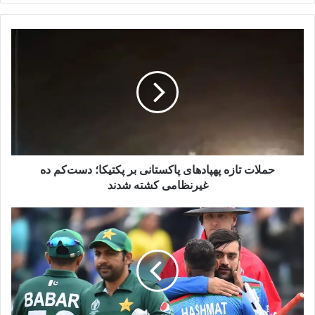
حملات
تازه
پهپادهای
پاکستانی
بر
پکتیکا؛
دست‌کم
ده
غیرنظامی
کشته
حملات تازه پهپادهای پاکستانی بر پکتیکا؛ دست‌کم ده
شدند
غیرنظامی کشته شدند
لغو
دیدار
کریکت
افغانستان
و
پاکستان؛
پاسخ