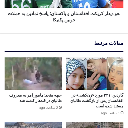
نمادین
به
حملات
لغو دیدار کریکت افغانستان و پاکستان؛ پاسخ نمادین به حملات
خونین
خونین پکتیکا
پکتیکا
مقالات مرتبط
گاردین: ۲۳۱ مورد «زن‌کشی» در
جبهه متحد: مامور امر به معروف
افغانستان پس از بازگشت طالبان
طالبان در قندهار کشته شد
مستند شده است
2 ساعت ago
1 ساعت ago