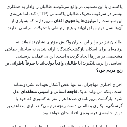
پاکستان با این تصمیم، در واقع می‌کوشد طالبان را وادار به همکاری
بیشتر در سرکوب تحریک طالبان پاکستانی (TTP) کند. اما هزینه‌ی
این سیاست را
میلیون‌ها پناهجوی افغان
می‌پردازند که بسیاری از
آن‌ها نسل دوم مهاجران‌اند و هیچ ارتباطی با تحولات سیاسی ندارند.
طالبان نیز در برابر این بحران واکنش مؤثری نشان نداده‌اند. نه
برنامه‌ای برای اسکان بازگشت‌کنندگان ارائه شده، نه ساختار حمایتی
مشخصی در مرزها ایجاد گردیده است. این بی‌عملی، پرسشی
اساسی را برمی‌انگیزد:
آیا طالبان واقعاً دولت‌اند یا صرفاً ناظرانی بر
رنج مردم خود؟
اخراج اجباری مهاجران، نه تنها نقض آشکار تعهدات بشردوستانه
است، بلکه می‌تواند به یک
فاجعه انسانی و امنیتی منطقه‌ای
بدل
شود. بازگشت بی‌برنامه‌ی صدها هزار نفر به کشوری که خود با
گرسنگی، بیکاری و ناامنی دست‌وپنجه نرم می‌کند، باری مضاعف بر
دوش جامعه‌ی فرسوده‌ی افغانستان خواهد بود.
سیاست اسلام‌آباد شاید در ظاهر اقدامی برای «امنیت ملی» باشد،