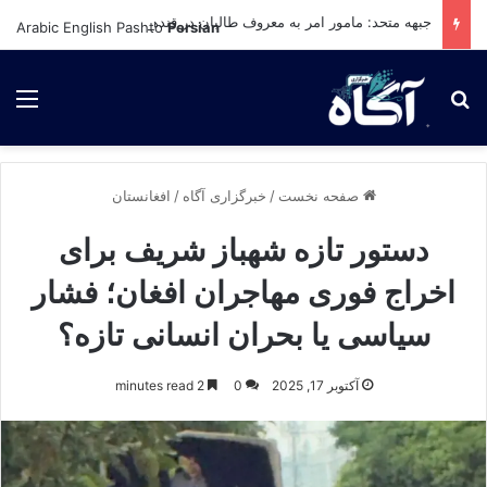
جبهه متحد: مامور امر به معروف طالبان در قندهار کشته شد
Arabic
English
Pashto
Persian
برای جستجو
لی
صفحه نخست
/
خبرگزاری آگاه
/
افغانستان
دستور تازه شهباز شریف برای
اخراج فوری مهاجران افغان؛ فشار
سیاسی یا بحران انسانی تازه؟
آکتوبر 17, 2025
0
2 minutes read