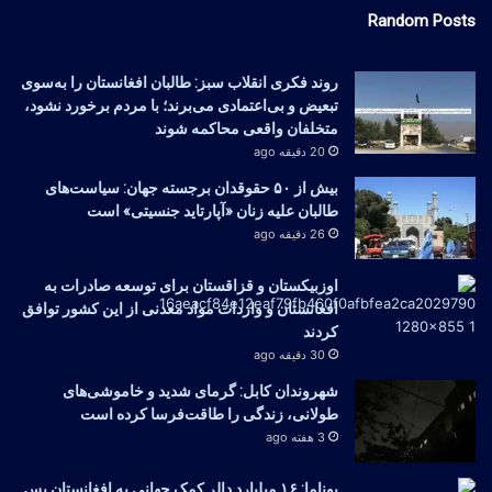
Random Posts
روند فکری انقلاب سبز: طالبان افغانستان را به‌سوی
تبعیض و بی‌اعتمادی می‌برند؛ با مردم برخورد نشود،
متخلفان واقعی محاکمه شوند
20 دقیقه ago
بیش از ۵۰ حقوقدان برجسته جهان: سیاست‌های
طالبان علیه زنان «آپارتاید جنسیتی» است
26 دقیقه ago
اوزبیکستان و قزاقستان برای توسعه صادرات به
افغانستان و واردات مواد معدنی از این کشور توافق
کردند
30 دقیقه ago
شهروندان کابل: گرمای شدید و خاموشی‌های
طولانی، زندگی را طاقت‌فرسا کرده است
3 هفته ago
یوناما: ۱۶ میلیارد دالر کمک جهانی به افغانستان پس