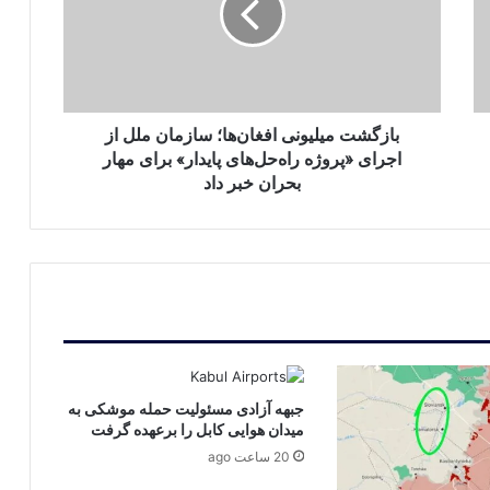
ملل
از
اجرای
«پروژه
راه‌حل‌های
پایدار»
بازگشت میلیونی افغان‌ها؛ سازمان ملل از
برای
اجرای «پروژه راه‌حل‌های پایدار» برای مهار
مهار
بحران خبر داد
بحران
خبر
داد
جبهه آزادی مسئولیت حمله موشکی به
میدان هوایی کابل را برعهده گرفت
20 ساعت ago