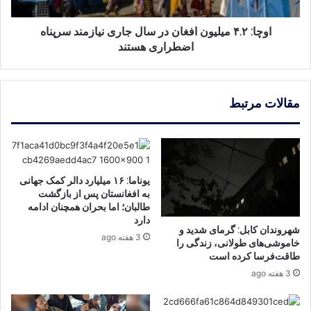
نیازمند
سرپناه
اضطراری
اوچا: ۴.۲ میلیون افغان در سال جاری نیازمند سرپناه
هستند
اضطراری هستند
مقالات مرتبط
یوناما: ۱۶ میلیارد دالر کمک جهانی
به افغانستان پس از بازگشت
طالبان؛ اما بحران همچنان ادامه
دارد
شهروندان کابل: گرمای شدید و
3 هفته ago
خاموشی‌های طولانی، زندگی را
طاقت‌فرسا کرده است
3 هفته ago