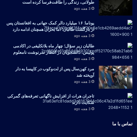
طولانی، زندگی را طاقت‌فرسا کرده است
3 هفته ago
یوناما: ۱۶ میلیارد دالر کمک جهانی به افغانستان پس
از بازگشت طالبان؛ اما بحران همچنان ادامه دارد
3 هفته ago
طالبان زیر سؤال؛ چهار ماه بلاتکلیفی در اکادمی
پولیس، دانشجویان در انتظار سرنوشت نامعلوم
3 هفته ago
مرد کهن‌سال پس از لت‌وکوب در کاپیسا به دار
آویخته شد
3 هفته ago
تاجران هرات از افزایش ناگهانی تعرفه‌های گمرکی
شکایت دارند
3 هفته ago
تماس با ما