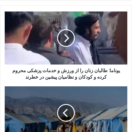
یوناما:
طالبان
زنان
را
از
ورزش
و
خدمات
پزشکی
محروم
یوناما: طالبان زنان را از ورزش و خدمات پزشکی محروم
کرده
کرده و کودکان و نظامیان پیشین در خطرند
و
کودکان
اوچا:
و
۴.۲
نظامیان
میلیون
پیشین
افغان
در
در
خطرند
سال
جاری