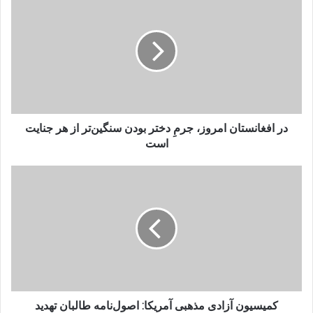
افغانستان
امروز،
جرمِ
دختر
بودن
سنگین‌تر
از
هر
جنایت
در افغانستان امروز، جرمِ دختر بودن سنگین‌تر از هر جنایت
است
است
کمیسیون
آزادی
مذهبی
آمریکا:
اصول‌نامه
طالبان
تهدید
مستقیم
آزادی
و
کمیسیون آزادی مذهبی آمریکا: اصول‌نامه طالبان تهدید