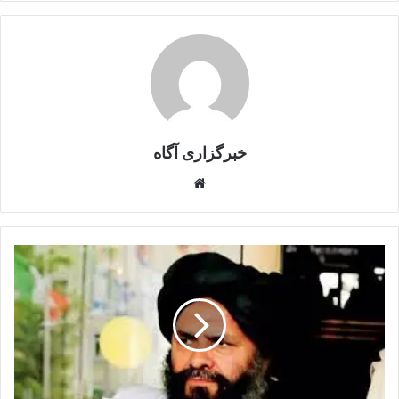
خبرگزاری آگاه
Website
انتصاب
جنجالی؛
از
گوانتانامو
تا
کابینه
طالبان-
ملا