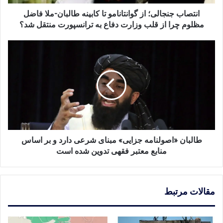
فاضل
مظلوم
انتصاب جنجالی؛ از گوانتانامو تا کابینه طالبان-ملا فاضل
چرا
مظلوم چرا از قلب وزارت دفاع به ترانسپورت منتقل شد؟
از
قلب
طالبان
وزارت
«اصولنامه
دفاع
جزایی»
به
مبنای
ترانسپورت
شرعی
منتقل
دارد
شد؟
و
بر
اساس
منابع
طالبان «اصولنامه جزایی» مبنای شرعی دارد و بر اساس
معتبر
منابع معتبر فقهی تدوین شده است
فقهی
تدوین
شده
مقالات مرتبط
است