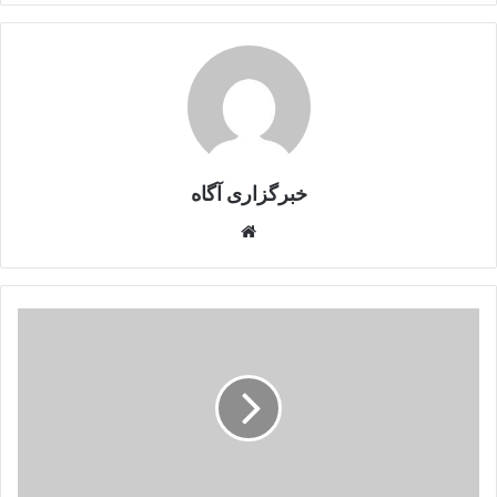
خبرگزاری آگاه
Website
طالبان
مردم
را
به
زور
به
جاده‌ها
کشاندند؛