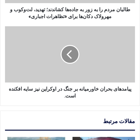
تهدید،
لت‌وکوب
طالبان مردم را به زور به جاده‌ها کشاندند؛ تهدید، لت‌وکوب و
و
مهرولاک دکان‌ها برای «تظاهرات اجباری»
مهرولاک
دکان‌ها
پیامدهای
برای
بحران
«تظاهرات
خاورمیانه
اجباری»
بر
جنگ
در
اوکراین
نیز
سایه
افکنده
پیامدهای بحران خاورمیانه بر جنگ در اوکراین نیز سایه افکنده
است.
است.
مقالات مرتبط