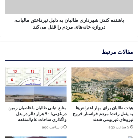
مالیات،
دروازه
خانه‌های
باشنده کندز: شهرداری طالبان به دلیل نپرداختن مالیات،
مردم
دروازه خانه‌های مردم را قفل می‌کند
را
قفل
می‌کند
مقالات مرتبط
هیئت طالبان برای مهار اعتراض‌ها
منابع: تبانی طالبان با غاصبان زمین
به یفتل رفت؛ مردم خواستار خروج
در غزنی؛ ۹۰ هزار دالر در بدل
نیروهای غیربومی شدند
واگذاری ساحات عام‌المنفعه
5 ساعت ago
6 ساعت ago