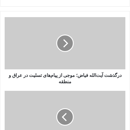
درگذشت
آیت‌الله
فیاض؛
موجی
از
پیام‌های
تسلیت
در
عراق
و
درگذشت آیت‌الله فیاض؛ موجی از پیام‌های تسلیت در عراق و
منطقه
منطقه
باشنده
کندز:
شهرداری
طالبان
به
دلیل
نپرداختن