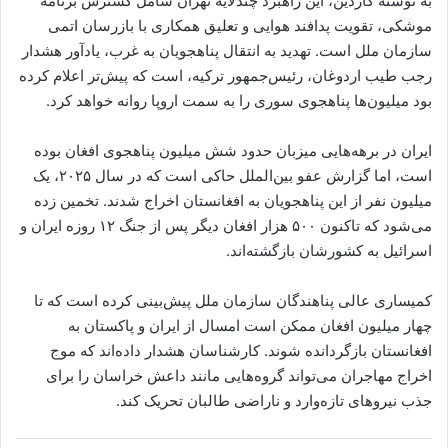
به نوشته گاردین، این راهبرد چندلایه تهران شامل گسترش برنامه
موشکی، تقویت پدافند هوایی و تعلیق همکاری با بازرسان اتمی
سازمان ملل است. تهدید به انتقال پناهجویان به غرب، یادآور هشدار
رجب طیب اردوغان، رئیس‌جمهور ترکیه، است که پیش‌تر اعلام کرده
بود میلیون‌ها پناهجوی سوری را به سمت اروپا روانه خواهد کرد.
ایران در برهه‌هایی میزبان حدود شش میلیون پناهجوی افغان بوده
است، اما گزارش عفو بین‌الملل حاکی است که در سال ۲۰۲۵، یک
میلیون نفر از این پناهجویان به افغانستان اخراج شدند. تخمین زده
می‌شود که تاکنون ۵۰۰ هزار افغان دیگر پس از جنگ ۱۲ روزه ایران و
اسرائیل به کشورشان بازگشته‌اند.
کمیساری عالی پناهندگان سازمان ملل پیش‌بینی کرده است که تا
چهار میلیون افغان ممکن است امسال از ایران و پاکستان به
افغانستان بازگردانده شوند. کارشناسان هشدار داده‌اند که موج
اخراج مهاجران می‌تواند گروه‌هایی مانند داعش خراسان را برای
جذب نیروهای تازه‌وارد و ناراضی طالبان تحریک کند.