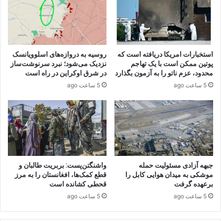
استخبارات امریکا دریافته است که
روسیه به دروازه‌های اسلوویانسک
پوتین ممکن است با یک تهاجم
نزدیک می‌شود؛ نبرد سرنوشت‌ساز
محدود، عزم ناتو را به آزمون بگذارد
در شرق اوکراین در راه است
5 ساعت ago
5 ساعت ago
جبهه آزادی مسئولیت حمله
واشنگتن‌پست: بربریت طالبان و
موشکی به میدان هوایی کابل را
قطع کمک‌ها، افغانستان را به مرز
برعهده گرفت
قحطی کشانده است
5 ساعت ago
5 ساعت ago