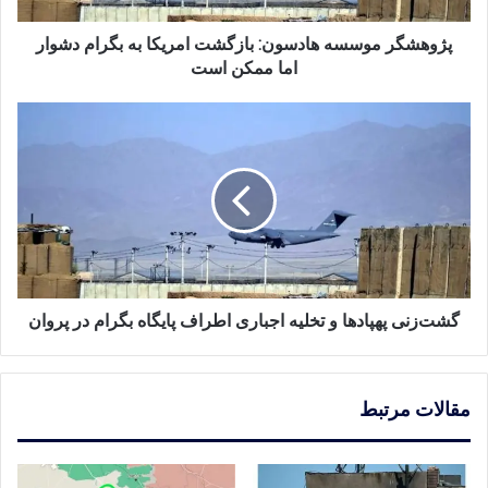
اما
ممکن
پژوهشگر موسسه هادسون: بازگشت امریکا به بگرام دشوار
است
اما ممکن است
گشت‌زنی
پهپادها
و
تخلیه
اجباری
اطراف
پایگاه
بگرام
در
پروان
گشت‌زنی پهپادها و تخلیه اجباری اطراف پایگاه بگرام در پروان
مقالات مرتبط