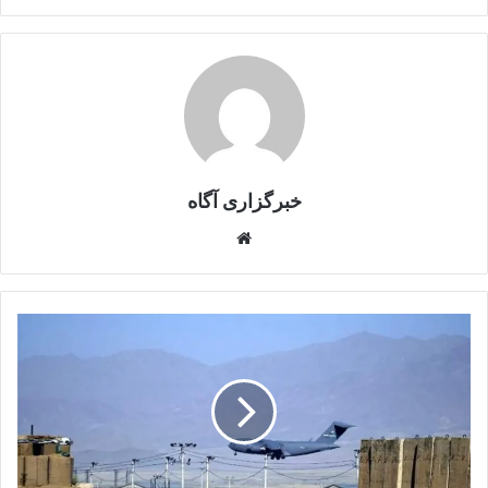
خبرگزاری آگاه
Website
پژوهشگر
موسسه
هادسون:
بازگشت
امریکا
به
بگرام
دشوار