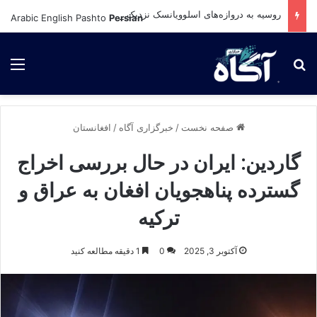
روسیه به دروازه‌های اسلوویانسک نزدیک می‌شود؛ نبرد سرنوشت‌ساز در شرق اوکراین در راه است
Arabic
English
Pashto
Persian
برای جستجو
لی
صفحه نخست
/
خبرگزاری آگاه
/
افغانستان
گاردین: ایران در حال بررسی اخراج
گسترده پناهجویان افغان به عراق و
ترکیه
آکتوبر 3, 2025
0
1 دقیقه مطالعه کنید