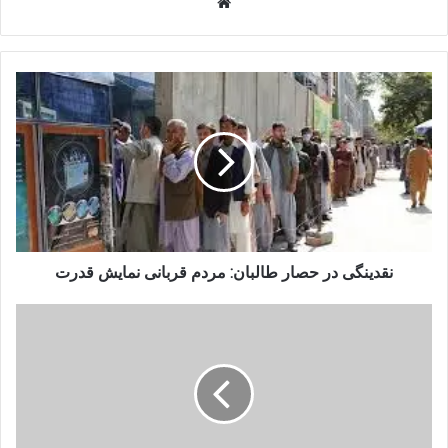
Website
نقدینگی
در
حصار
طالبان:
مردم
قربانی
نمایش
قدرت
نقدینگی در حصار طالبان: مردم قربانی نمایش قدرت
مجمع
مدافعان
حقوق
بشر
تصویب
میکانیسم
مستقل