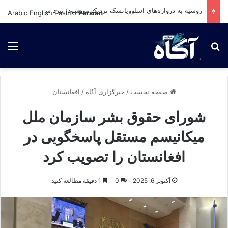
روسیه به دروازه‌های اسلوویانسک نزدیک می‌شود؛ نبرد سرنوشت‌ساز در شرق اوکراین در راه است
Arabic
English
Pashto
Persian
برای جستجو
لی
صفحه نخست
/
خبرگزاری آگاه
/
افغانستان
شورای حقوق بشر سازمان ملل
میکانیسم مستقل پاسخگویی در
افغانستان را تصویب کرد
آکتوبر 6, 2025
0
1 دقیقه مطالعه کنید