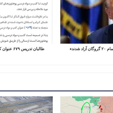
کتاب
دانشگاهی
را
در
سراسر
افغانستان
ممنوع
کرد
شدند»
طالبان تدر