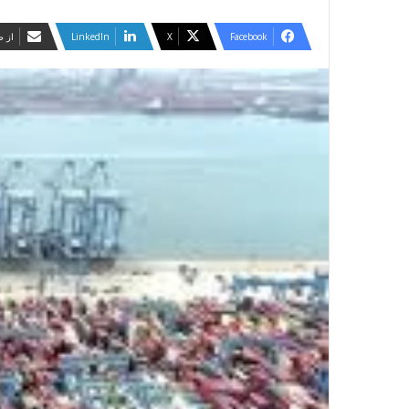
Facebook
X
LinkedIn
از ط