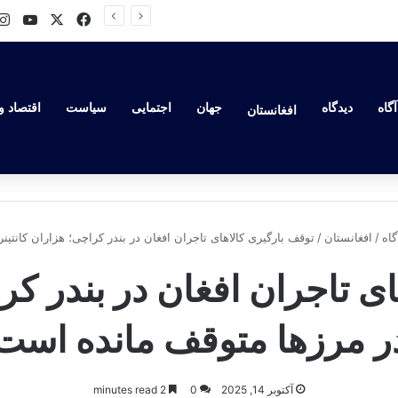
ube
Facebook
X
روسیه به دروازه‌های اسلوویانسک نزدیک می‌شود؛ نبرد سرنوشت‌ساز در شرق اوکراین در راه است
گاه
دیدگاه
جهان
اجتمایی
سیاست
اقتصاد و
افغانستان
گاه
/
افغانستان
/
توقف بارگیری کالاهای تاجران افغان در بندر کراچی؛ هزاران کانتی
ی تاجران افغان در بندر کرا
ر مرزها متوقف مانده است
آکتوبر 14, 2025
0
2 minutes read