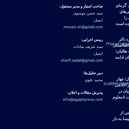
: گرمای
صاحب امتیاز و مدیر مسئول:
‌های
سید حسن موسوی
را
ایمیل:
ده است
mosavi.sh@gmail.com
میلیارد دالر
رییس اجرایی:
فغانستان
سید شریف سادات
طالبان؛
ایمیل:
ان ادامه
sharif.sadat@gmail.com
دبیر تحلیل‌ها:
ل؛ چهار
محمد علوی
ر اکادمی
ان در
پذیرش مقالات و اعلان:
 نامعلوم
info@agaahpress.com
س از
سا به دار