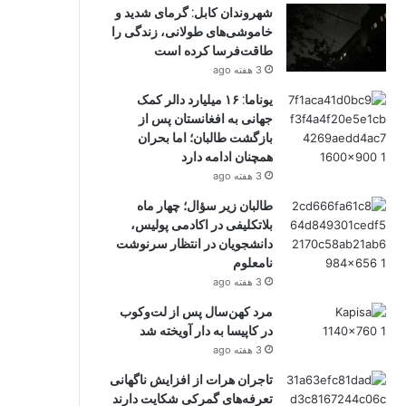
شهروندان کابل: گرمای شدید و
خاموشی‌های طولانی، زندگی را
طاقت‌فرسا کرده است
3 هفته ago
یوناما: ۱۶ میلیارد دالر کمک
جهانی به افغانستان پس از
بازگشت طالبان؛ اما بحران
همچنان ادامه دارد
3 هفته ago
طالبان زیر سؤال؛ چهار ماه
بلاتکلیفی در اکادمی پولیس،
دانشجویان در انتظار سرنوشت
نامعلوم
3 هفته ago
مرد کهن‌سال پس از لت‌وکوب
در کاپیسا به دار آویخته شد
3 هفته ago
تاجران هرات از افزایش ناگهانی
تعرفه‌های گمرکی شکایت دارند