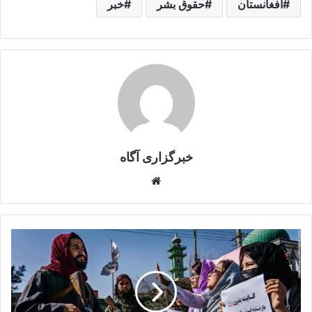
افغانستان
حقوق بشر
خبر
خبرگزاری آگاه
Website
یوناما:
حقوق
بشر
در
افغانستان
هنوز