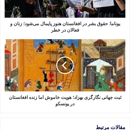
پایمال
می‌شود؛
زنان
و
یوناما: حقوق بشر در افغانستان هنوز پایمال می‌شود؛ زنان و
فعالان
فعالان در خطر
در
خطر
ثبت
جهانی
نگارگری
بهزاد؛
هویت
خاموش
اما
زنده
افغانستان
در
ثبت جهانی نگارگری بهزاد؛ هویت خاموش اما زنده افغانستان
یونسکو
در یونسکو
مقالات مرتبط