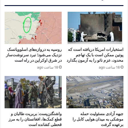
استخبارات امریکا دریافته است که
روسیه به دروازه‌های اسلوویانسک
پوتین ممکن است با یک تهاجم
نزدیک می‌شود؛ نبرد سرنوشت‌ساز
محدود، عزم ناتو را به آزمون بگذارد
در شرق اوکراین در راه است
18 ساعت ago
18 ساعت ago
جبهه آزادی مسئولیت حمله
واشنگتن‌پست: بربریت طالبان و
موشکی به میدان هوایی کابل را
قطع کمک‌ها، افغانستان را به مرز
برعهده گرفت
قحطی کشانده است