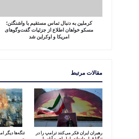
واشنگتن؛
مسکو
خواهان
اطلاع
کرملین به دنبال تماس مستقیم با واشنگتن؛
از
مسکو خواهان اطلاع از جزئیات گفت‌وگوهای
جزئیات
امریکا و اوکراین شد
گفت‌وگوهای
امریکا
و
اوکراین
شد
مقالات مرتبط
رهبران ایران فکر می‌کنند ترامپ را در
تنگه‌ها دیگر ام
تنگنا قرار داده‌اند، اما راهبرد آنان با