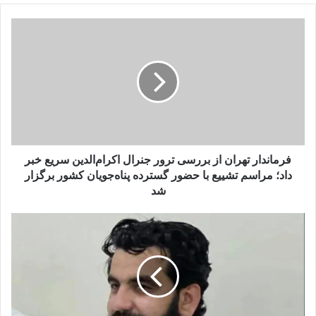
فرماندار
تهران
از
بررسی
ترور
جنرال
اکرام‌الدین
سریع
خبر
داد؛
فرماندار تهران از بررسی ترور جنرال اکرام‌الدین سریع خبر
مراسم
داد؛ مراسم تشییع با حضور گسترده پناه‌جویان کشور برگزار
تشییع
شد
با
حضور
منابع:
گسترده
مولوی
پناه‌جویان
نعمان
کشور
به‌دست
برگزار
افراد
شد
وابسته
به