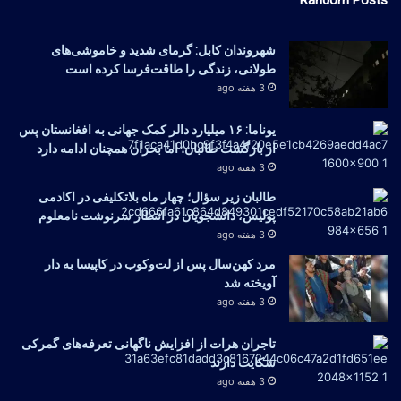
Random Posts
شهروندان کابل: گرمای شدید و خاموشی‌های
طولانی، زندگی را طاقت‌فرسا کرده است
3 هفته ago
یوناما: ۱۶ میلیارد دالر کمک جهانی به افغانستان پس
از بازگشت طالبان؛ اما بحران همچنان ادامه دارد
3 هفته ago
طالبان زیر سؤال؛ چهار ماه بلاتکلیفی در اکادمی
پولیس، دانشجویان در انتظار سرنوشت نامعلوم
3 هفته ago
مرد کهن‌سال پس از لت‌وکوب در کاپیسا به دار
آویخته شد
3 هفته ago
تاجران هرات از افزایش ناگهانی تعرفه‌های گمرکی
شکایت دارند
3 هفته ago