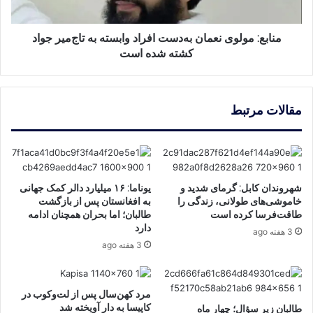
تاج‌میر
جواد
کشته
منابع: مولوی نعمان به‌دست افراد وابسته به تاج‌میر جواد
شده
کشته شده است
است
مقالات مرتبط
شهروندان کابل: گرمای شدید و
یوناما: ۱۶ میلیارد دالر کمک جهانی
خاموشی‌های طولانی، زندگی را
به افغانستان پس از بازگشت
طاقت‌فرسا کرده است
طالبان؛ اما بحران همچنان ادامه
دارد
3 هفته ago
3 هفته ago
مرد کهن‌سال پس از لت‌وکوب در
کاپیسا به دار آویخته شد
طالبان زیر سؤال؛ چهار ماه