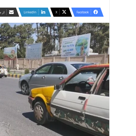
Facebook
X
LinkedIn
از ط