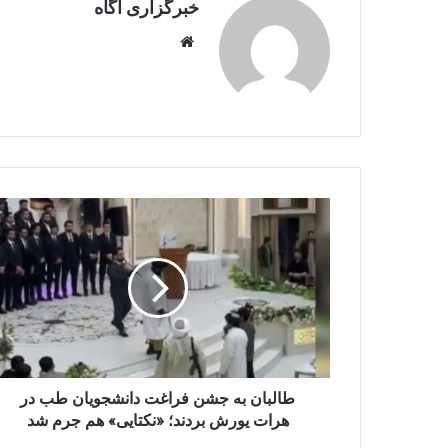
خبرگزاری آگاه
Website
طالبان
به
جشن
فراغت
دانشجویان
طب
در
هرات
یورش
بردند؛
طالبان به جشن فراغت دانشجویان طب در
«نکتایی»
هرات یورش بردند؛ «نکتایی» هم جرم شد
هم