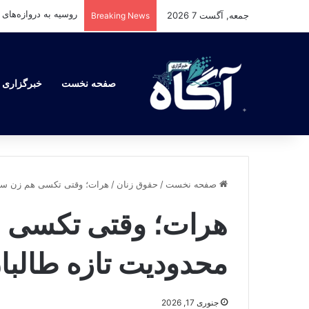
جمعه, آگست 7 2026
Breaking News
صفحه نخست
خبرگزاری آ
صفحه نخست
/
حقوق زنان
/
هرات؛ وقتی تکسی هم زن سوار
هرات؛ وقتی تکسی هم
محدودیت تازه طالبان
جنوری 17, 2026