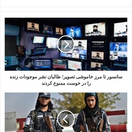
سانسور
تا
مرز
خاموشی
تصویر؛
طالبان
نشر
موجودات
زنده
را
سانسور تا مرز خاموشی تصویر؛ طالبان نشر موجودات زنده
در
را در خوست ممنوع کردند
خوست
ممنوع
«بمب
کردند
ساعتی»
در
قلب
منطقه؟
هشدار