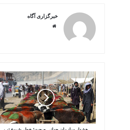
خبرگزاری آگاه
Website
هشدار
سازمان
جهانی
صحت؛
خطر
شیوع
تب
کانگو
هم‌زمان
با
هشدار سازمان جهانی صحت؛ خطر شیوع تب