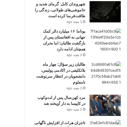
شهروندان کابل: گرمای شدید و
خاموشی‌های طولانی، زندگی را
طاقت‌فرسا کرده است
3 هفته ago
یوناما: ۱۶ میلیارد دالر کمک
جهانی به افغانستان پس از
بازگشت طالبان؛ اما بحران
همچنان ادامه دارد
3 هفته ago
طالبان زیر سؤال؛ چهار ماه
بلاتکلیفی در اکادمی پولیس،
دانشجویان در انتظار سرنوشت
نامعلوم
3 هفته ago
مرد کهن‌سال پس از لت‌وکوب
در کاپیسا به دار آویخته شد
3 هفته ago
تاجران هرات از افزایش ناگهانی