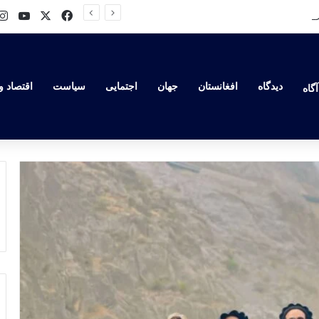
ube
Facebook
X
یوناما: ۱۶ میلیارد دالر کمک جهانی به افغانستان پس از بازگشت طالبان؛ اما بحران همچنان ادامه دارد
دیدگاه
افغانستان
جهان
اجتمایی
سیاست
اقتصاد و
گاه