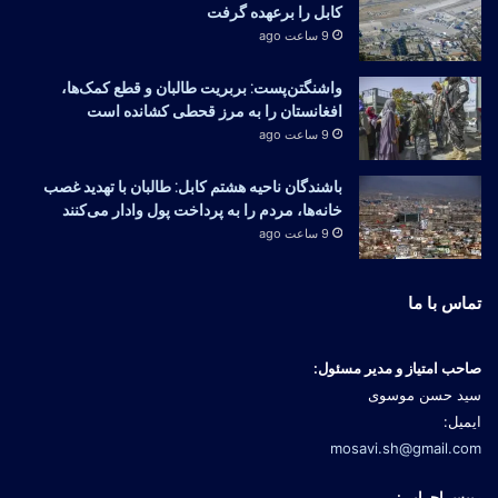
کابل را برعهده گرفت
9 ساعت ago
واشنگتن‌پست: بربریت طالبان و قطع کمک‌ها،
افغانستان را به مرز قحطی کشانده است
9 ساعت ago
باشندگان ناحیه هشتم کابل: طالبان با تهدید غصب
خانه‌ها، مردم را به پرداخت پول وادار می‌کنند
9 ساعت ago
تماس با ما
صاحب امتیاز و مدیر مسئول:
سید حسن موسوی
ایمیل:
mosavi.sh@gmail.com
رییس اجرایی: