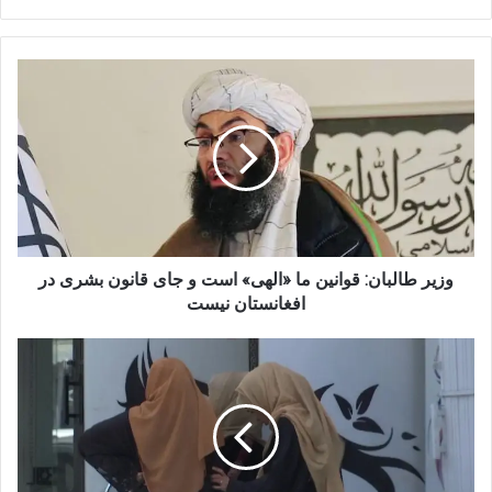
وزیر
طالبان:
قوانین
ما
«الهی»
است
و
جای
قانون
بشری
وزیر طالبان: قوانین ما «الهی» است و جای قانون بشری در
در
افغانستان نیست
افغانستان
نیست
۱۰۰
روز
بدون
زنان:
سازمان
ملل
از