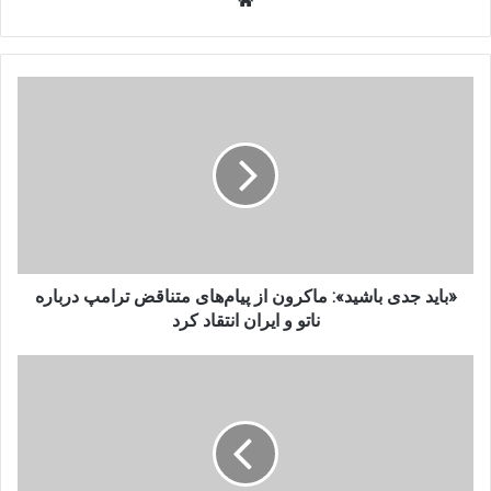
«باید
جدی
باشید»:
ماکرون
از
پیام‌های
متناقض
ترامپ
درباره
ناتو
«باید جدی باشید»: ماکرون از پیام‌های متناقض ترامپ درباره
و
ناتو و ایران انتقاد کرد
ایران
انتقاد
وقت
کرد
آن
است
که
توهمات
جهانی