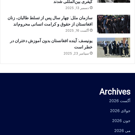
کیفری بین‌المللی شدند
دسمبر 13, 2025
سازمان ملل: چهار سال پس از تسلط طالبان، زنان
افغانستان از حقوق و کرامت انسانی محروم‌اند
آگست 16, 2025
یونیسف: آینده افغانستان بدون آموزش دختران در
خطر است
سپتامبر 23, 2025
Archives
آگست 2026
جولای 2026
جون 2026
می 2026