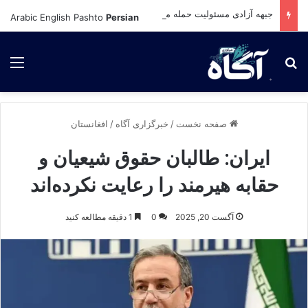
جبهه آزادی مسئولیت حمله موشکی به میدان هوایی کابل را برعهده گرفت
Arabic
English
Pashto
Persian
برای جستجو
لی
صفحه نخست
/
خبرگزاری آگاه
/
افغانستان
ایران: طالبان حقوق شیعیان و
حقابه هیرمند را رعایت نکرده‌اند
آگست 20, 2025
0
1 دقیقه مطالعه کنید