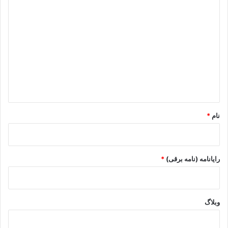
د
ی
د
گ
ا
ه
*
نام
*
رایانامه (نامه برقی)
*
وبلاگ