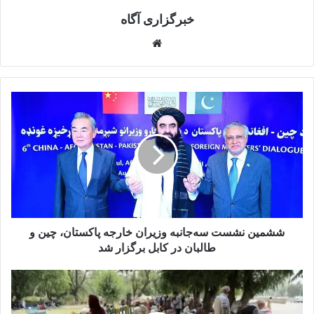
خبرگزاری آگاه
Website
ششمین
نشست
سه‌جانبه
وزیران
خارجه
پاکستان،
چین
و
طالبان
در
ششمین نشست سه‌جانبه وزیران خارجه پاکستان، چین و
کابل
طالبان در کابل برگزار شد
برگزار
شد
۲۰۰
خانواده
مهاجر