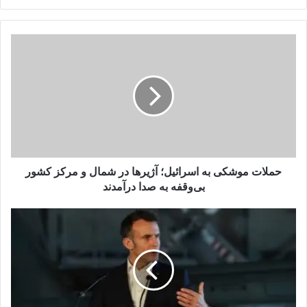
حملات
موشکی
به
اسرائیل؛
آژیرها
در
شمال
و
مرکز
کشور
حملات موشکی به اسرائیل؛ آژیرها در شمال و مرکز کشور
بی‌وقفه
بی‌وقفه به صدا درآمدند
به
صدا
مکرون:
درآمدند
هر
حمله
به
قبرس،
حمله
به