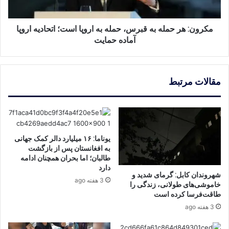
اروپا
است؛
اتحادیه
مکرون: هر حمله به قبرس، حمله به اروپا است؛ اتحادیه اروپا
اروپا
آماده حمایت
آماده
حمایت
مقالات مرتبط
یوناما: ۱۶ میلیارد دالر کمک جهانی
به افغانستان پس از بازگشت
طالبان؛ اما بحران همچنان ادامه
دارد
شهروندان کابل: گرمای شدید و
3 هفته ago
خاموشی‌های طولانی، زندگی را
طاقت‌فرسا کرده است
3 هفته ago