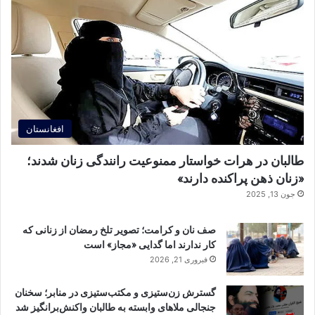
افغانستان
طالبان در هرات خواستار ممنوعیت رانندگی زنان شدند؛
«زنان ذهن پراکنده دارند»
جون 13, 2025
صف نان و کرامت؛ تصویر تلخ رمضان از زنانی که
کار ندارند اما گدایی «مجاز» است
فبروری 21, 2026
گسترش زن‌ستیزی و مکتب‌ستیزی در منابر؛ سخنان
جنجالی ملاهای وابسته به طالبان واکنش‌برانگیز شد