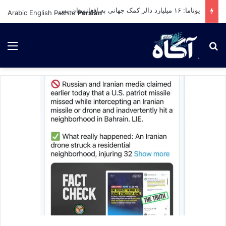
یوناما: ۱۶ میلیارد دالر کمک جهانی به افغانستان پس از بازگشت طالبان؛ اما بحران همچنان ادامه دارد
Arabic
English
Pashto
Persian
برای جستجو
لی