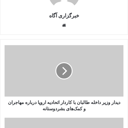
خبرگزاری آگاه
Website
دیدار
وزیر
داخله
طالبان
با
کاردار
اتحادیه
اروپا
درباره
مهاجران
دیدار وزیر داخله طالبان با کاردار اتحادیه اروپا درباره مهاجران
و
و کمک‌های بشردوستانه
کمک‌های
بشردوستانه
خلیل‌زاد:
نشست