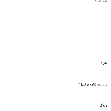
شده‌اند
*
د
ی
د
گ
ا
ه
*
نام
*
رایانامه (نامه برقی)
*
وبلاگ