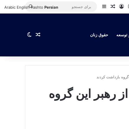
Instagram
YouT
Log In
Sidebar
مقاله تصادفی
برای
Arabic
English
Pashto
Persian
جستجو
مقاله تصادفی
Switch skin
 توسعه
حقوق زنان
 گروه بازداشت کردند
از رهبر این گروه