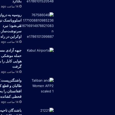
بگذارد
14 ساعت ago
روسیه به درواز
اسلوویانسک نز
می‌شود؛ نبرد
سرنوشت‌ساز 
اوکراین در راه
14 ساعت ago
جبهه آزادی مس
حمله موشکی به
هوایی کابل را 
گرفت
14 ساعت ago
واشنگتن‌پست: 
طالبان و قطع ک
افغانستان را به
قحطی کشانده
14 ساعت ago
باشندگان ناحیه