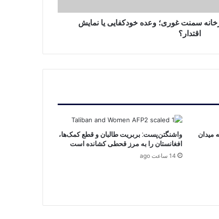
انه سمنت غوری؛ وعده خودکفایی یا نمایش
اقتدار؟
 میدان
واشنگتن‌پست: بربریت طالبان و قطع کمک‌ها،
افغانستان را به مرز قحطی کشانده است
14 ساعت ago