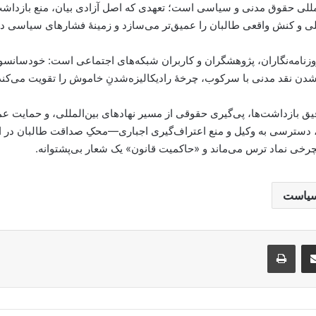
مللی حقوق مدنی و سیاسی است؛ تعهدی که اصل آزادی بیان، منع بازداشت
ی و کنش واقعی طالبان را عمیق‌تر می‌سازد و زمینهٔ فشارهای سیاسی در م
روزنامه‌نگاران، پژوهشگران و کاربران شبکه‌های اجتماعی است: خودسانس
 نقد مدنی با سرکوب، چرخهٔ رادیکالیزه‌شدنِ خاموش را تقویت می‌کند و
 بازداشت‌ها، پی‌گیری حقوقی از مسیر نهادهای بین‌المللی، و حمایت عمل
سترسی به وکیل و منع اعتراف‌گیری اجباری—محکِ صداقت طالبان در ادعا
خی نماد ترس می‌ماند و «حاکمیت قانون» یک شعار بی‌پشتوانه.
یاست
Messe
از طریق ایمیل به اشتراک بگذارید
پرینت