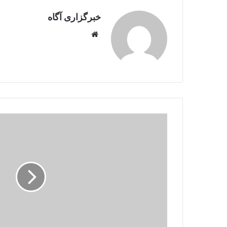
خبرگزاری آگاه
Website
مقام
ایرانی:
به
مهاجران
افغانِ
در
معرض
خطر
«توجه
ویژه»
شده