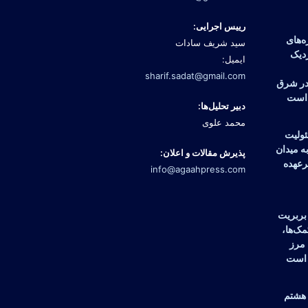
رییس اجرایی:
ه‌های
سید شریف سادات
دیک
ایمیل:
sharif.sadat@gmail.com
در شرق
 است
دبیر تحلیل‌ها:
محمد علوی
ئولیت
 میدان
پذیرش مقالات و اعلان:
برعهده
info@agaahpress.com
بربریت
مک‌ها،
 مرز
 است
 هشتم