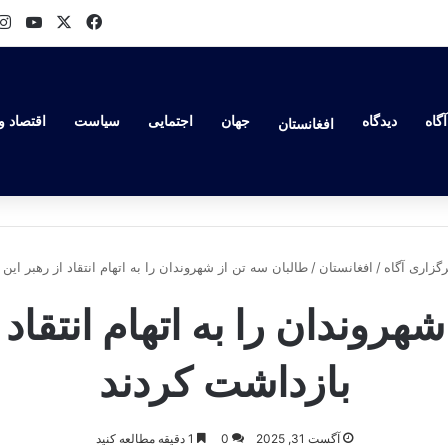
ube
Facebook
X
گاه
دیدگاه
جهان
اجتمایی
سیاست
اقتصاد و
افغانستان
گزاری آگاه
/
افغانستان
/
طالبان سه تن از شهروندان را به اتهام انتقاد از رهبر این
هروندان را به اتهام انتقاد 
بازداشت کردند
آگست 31, 2025
0
1 دقیقه مطالعه کنید