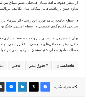
از منظر حقوقی، افغانستان همچنان عضو میثاق بین‌ال
تداوم چنین بازداشت‌هایی شکاف میان تکالیف بین‌الملل
در سطح جامعه، پیامد فوری این روند، «اثر سرما» بر 
تدریجی گفت‌وگوی عمومی. در سطح امنیتی، جایگزین‌شدن
برای کاهش هزینهٔ انسانی این وضعیت، مستندسازی دقیق
داخل، رعایت حداقل‌های دادرسی—اعلام رسمی اتهام، د
مسالمت‌آمیز به‌جای شنیده‌شدن، سرکوب می‌شود، پلچر
افغانستان
حقوق بشر
خبر
س
nger
LinkedIn
Facebook
X
به شتراک بگذارید