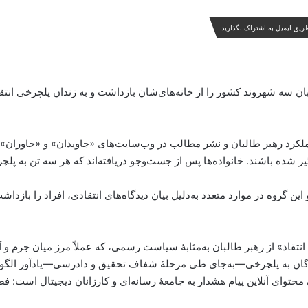
ریق ایمیل به اشتراک بگذارید
له، می‌گویند طالبان سه شهروند کشور را از خانه‌های‌شان بازداشت و به زندان پلچرخی ان
از عملکرد رهبر طالبان و نشر مطالب در وب‌سایت‌های «جاویدان» و «خاوران
شده باشند. خانواده‌ها پس از جست‌وجو دریافته‌اند که هر سه تن به پلچرخی
 گروه در موارد متعدد به‌دلیل بیان دیدگاه‌های انتقادی، افراد را بازدا
تقاد» از رهبر طالبان به‌مثابهٔ سیاست رسمی، که عملاً مرز میان جرم و آزا
شدگان به پلچرخی—به‌جای طی مرحلهٔ شفاف تحقیق و دادرسی—یادآور الگ
حتوای آنلاین پیام هشدار به جامعهٔ رسانه‌ای و کارزانان دیجیتال است