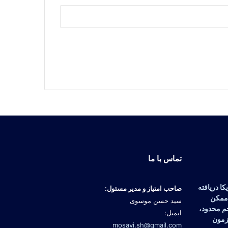
تماس با ما
ا دریافته
صاحب امتیاز و مدیر مسئول:
 ممکن
سید حسن موسوی
م محدود،
ایمیل:
آزمون
mosavi.sh@gmail.com