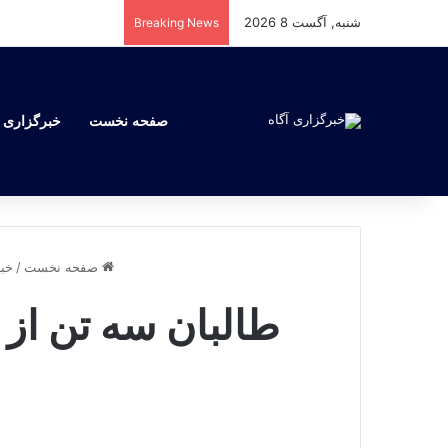
شنبه, آگست 8 2026
Breaking News
صفحه نخست
خبرگزاری آ
صفحه نخست
/
خبر
طالبان سه تن از ش