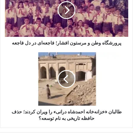
مرستون
افشار؛
فاجعه‌ای
در
دل
فاجعه
پرورشگاه وطن و مرستون افشار؛ فاجعه‌ای در دل فاجعه
طالبان
«خزانه‌خانه
احمدشاه
درانی»
را
ویران
کردند؛
حذف
حافظه
تاریخی
طالبان «خزانه‌خانه احمدشاه درانی» را ویران کردند؛ حذف
به
حافظه تاریخی به نام توسعه؟
نام
توسعه؟