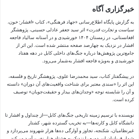
خبرگزاری آگاه
به گزارش پایگاه اطلاع‌رسانی «جهاد فرهنگی»، کتاب
«افشار: خون،
سیاست و تجارت قدرت»
اثر سید جعفر عادلی حسینی، پژوهشگر
افغانستانی، در زمستان ۱۴۰۴ خورشیدی و در آستانه سالیاد فاجعه
افشار در نزدیک به چهارصد صفحه منتشر شده است. این اثر از
جامع‌ترین پژوهش‌ها درباره جنگ‌های داخلی کابل در دهه هفتاد
خورشیدی و به‌ویژه فاجعه افشار به‌شمار می‌رود.
در پیشگفتار کتاب، سید محمدرضا علوی، پژوهشگر تاریخ و فلسفه،
این اثر را «سندی معتبر برای شناخت واقعیت‌های آن دوران» دانسته
و آن را شایسته توجه «وجدان‌های بیدار و حقیقت‌جویان» توصیف
کرده است.
نویسنده با ترسیم زمینه تاریخی جنگ‌های کابل—از چنداول و افشار تا
دانشگاه کابل و کارته‌ها—به تخریب گسترده شهر، کشتار
غیرنظامیان، شکنجه، تجاوز و آوارگی ده‌ها هزار شهروند می‌پردازد و
شمار قربانیان این دوره را نزدیک به هشتاد هزار نفر برآورد می‌کند.