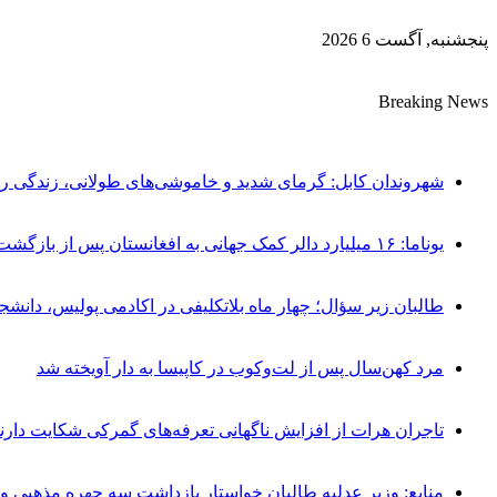
پنجشنبه, آگست 6 2026
Breaking News
شهروندان کابل: گرمای شدید و خاموشی‌های طولانی، زندگی ر
یوناما: ۱۶ میلیارد دالر کمک جهانی به افغانستان پس از بازگشت طالبان؛ اما بحران همچنان ادامه دارد
طالبان زیر سؤال؛ چهار ماه بلاتکلیفی در اکادمی پولیس، دانش
مرد کهن‌سال پس از لت‌وکوب در کاپیسا به دار آویخته شد
تاجران هرات از افزایش ناگهانی تعرفه‌های گمرکی شکایت دارن
منابع: وزیر عدلیه طالبان خواستار بازداشت سه چهره مذهبی