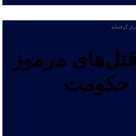
قتل‌های مرموز
م ۸۰ کارمند حکومت