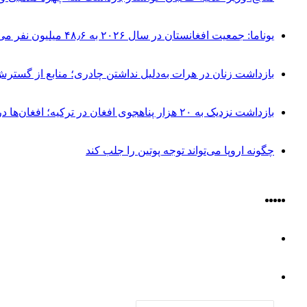
یوناما: جمعیت افغانستان در سال ۲۰۲۶ به ۴۸٫۶ میلیون نفر می‌رسد
بازداشت زنان در هرات به‌دلیل نداشتن چادری؛ منابع از گستر
بازداشت نزدیک به ۲۰ هزار پناهجوی افغان در ترکیه؛ افغان‌ها در صدر فهرست مهاجران بدون مدرک
چگونه اروپا می‌تواند توجه پوتین را جلب کند
Instagram
YouTube
Facebook
Log
X
مقاله
In
Sidebar
تصادفی