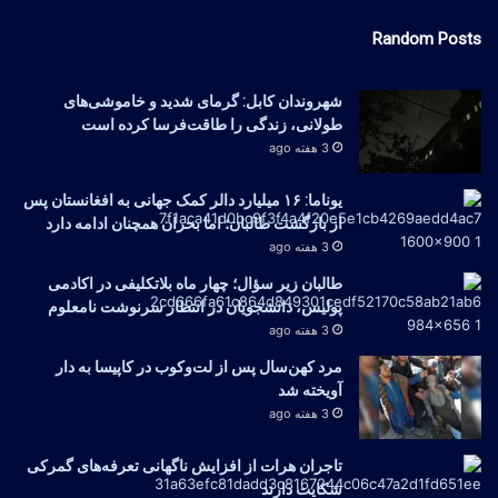
Random Posts
شهروندان کابل: گرمای شدید و خاموشی‌های
طولانی، زندگی را طاقت‌فرسا کرده است
3 هفته ago
یوناما: ۱۶ میلیارد دالر کمک جهانی به افغانستان پس
از بازگشت طالبان؛ اما بحران همچنان ادامه دارد
3 هفته ago
طالبان زیر سؤال؛ چهار ماه بلاتکلیفی در اکادمی
پولیس، دانشجویان در انتظار سرنوشت نامعلوم
3 هفته ago
مرد کهن‌سال پس از لت‌وکوب در کاپیسا به دار
آویخته شد
3 هفته ago
تاجران هرات از افزایش ناگهانی تعرفه‌های گمرکی
شکایت دارند