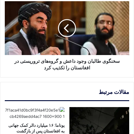
تحویل
سخنگوی
داد
طالبان
وجود
داعش
و
گروه‌های
تروریستی
در
افغانستان
را
سخنگوی طالبان وجود داعش و گروه‌های تروریستی در
تکذیب
افغانستان را تکذیب کرد
کرد
مقالات مرتبط
یوناما: ۱۶ میلیارد دالر کمک جهانی
به افغانستان پس از بازگشت