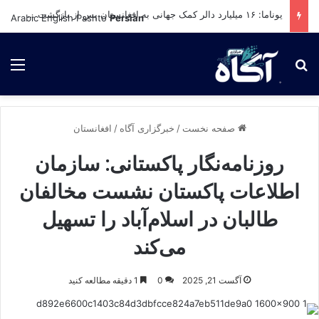
یوناما: ۱۶ میلیارد دالر کمک جهانی به افغانستان پس از بازگشت طالبان؛ اما بحران همچنان ادامه دارد
Arabic
English
Pashto
Persian
برای جستجو
لی
صفحه نخست
/
خبرگزاری آگاه
/
افغانستان
روزنامه‌نگار پاکستانی: سازمان
اطلاعات پاکستان نشست مخالفان
طالبان در اسلام‌آباد را تسهیل
می‌کند
آگست 21, 2025
0
1 دقیقه مطالعه کنید