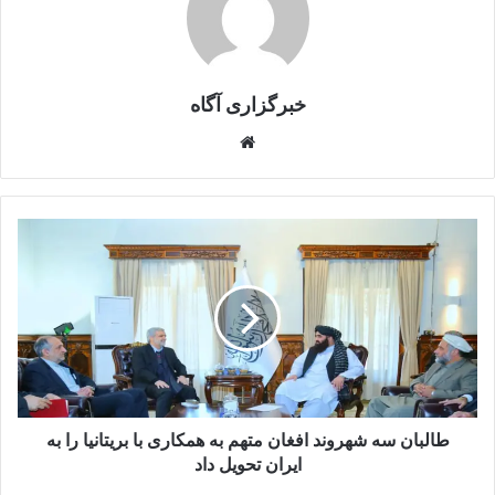
خبرگزاری آگاه
Website
طالبان
سه
شهروند
افغان
متهم
به
همکاری
با
بریتانیا
را
طالبان سه شهروند افغان متهم به همکاری با بریتانیا را به
به
ایران تحویل داد
ایران