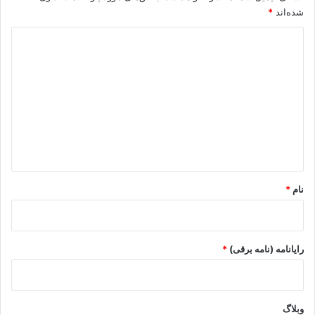
شده‌اند
*
د
ی
د
گ
ا
ه
*
نام
*
رایانامه (نامه برقی)
*
وبلاگ