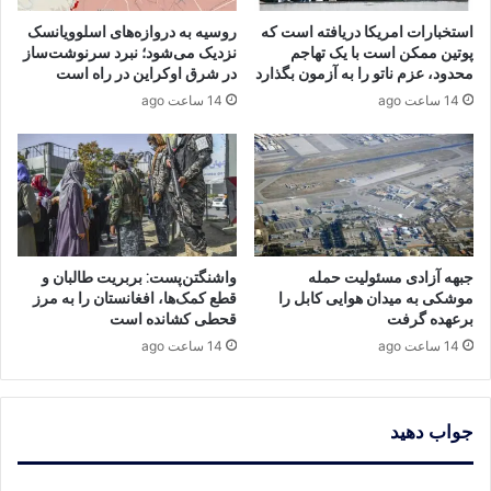
استخبارات امریکا دریافته است که
روسیه به دروازه‌های اسلوویانسک
پوتین ممکن است با یک تهاجم
نزدیک می‌شود؛ نبرد سرنوشت‌ساز
محدود، عزم ناتو را به آزمون بگذارد
در شرق اوکراین در راه است
14 ساعت ago
14 ساعت ago
جبهه آزادی مسئولیت حمله
واشنگتن‌پست: بربریت طالبان و
موشکی به میدان هوایی کابل را
قطع کمک‌ها، افغانستان را به مرز
برعهده گرفت
قحطی کشانده است
14 ساعت ago
14 ساعت ago
جواب دهید