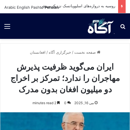
روسیه به دروازه‌های اسلوویانسک نزدیک می‌شود؛ نبرد سرنوشت‌ساز در شرق اوکراین در راه است
Arabic
English
Pashto
Persian
برای جستجو
لی
صفحه نخست
/
خبرگزاری آگاه
/
افغانستان
ایران می‌گوید ظرفیت پذیرش
مهاجران را ندارد؛ تمرکز بر اخراج
دو میلیون افغان بدون مدرک
می 16, 2025
0
2 minutes read